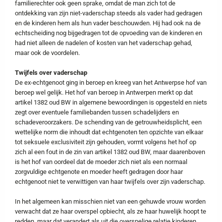
familierechter ook geen sprake, omdat de man zich tot de
ontdekking van zijn niet-vaderschap steeds als vader had gedragen
en de kinderen hem als hun vader beschouwden. Hij had ook na de
echtscheiding nog bijgedragen tot de opvoeding van de kinderen en
had niet alleen de nadelen of kosten van het vaderschap gehad,
maar ook de voordelen.
Twijfels over vaderschap
De ex-echtgenoot ging in beroep en kreeg van het Antwerpse hof van
beroep wel gelijk. Het hof van beroep in Antwerpen merkt op dat
artikel 1382 oud BW in algemene bewoordingen is opgesteld en niets
zegt over eventuele familiebanden tussen schadelijders en
schadeveroorzakers. De schending van de getrouwheidsplicht, een
wettelijke norm die inhoudt dat echtgenoten ten opzichte van elkaar
tot seksuele exclusiviteit zijn gehouden, vormt volgens het hof op
zich al een fout in de zin van artikel 1382 oud BW, maar daarenboven
is het hof van oordeel dat de moeder zich niet als een normaal
zorgvuldige echtgenote en moeder heeft gedragen door haar
echtgenoot niet te verwittigen van haar twijfels over zijn vaderschap.
In het algemeen kan misschien niet van een gehuwde vrouw worden
verwacht dat ze haar overspel opbiecht, als ze haar huwelijk hoopt te
redden, maar dat verandert als uit die overspelige relatie kinderen