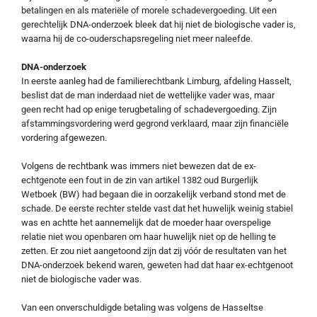
betalingen en als materiële of morele schadevergoeding. Uit een
gerechtelijk DNA-onderzoek bleek dat hij niet de biologische vader is,
waarna hij de co-ouderschapsregeling niet meer naleefde.
DNA-onderzoek
In eerste aanleg had de familierechtbank Limburg, afdeling Hasselt,
beslist dat de man inderdaad niet de wettelijke vader was, maar
geen recht had op enige terugbetaling of schadevergoeding. Zijn
afstammingsvordering werd gegrond verklaard, maar zijn financiële
vordering afgewezen.
Volgens de rechtbank was immers niet bewezen dat de ex-
echtgenote een fout in de zin van artikel 1382 oud Burgerlijk
Wetboek (BW) had begaan die in oorzakelijk verband stond met de
schade. De eerste rechter stelde vast dat het huwelijk weinig stabiel
was en achtte het aannemelijk dat de moeder haar overspelige
relatie niet wou openbaren om haar huwelijk niet op de helling te
zetten. Er zou niet aangetoond zijn dat zij vóór de resultaten van het
DNA-onderzoek bekend waren, geweten had dat haar ex-echtgenoot
niet de biologische vader was.
Van een onverschuldigde betaling was volgens de Hasseltse