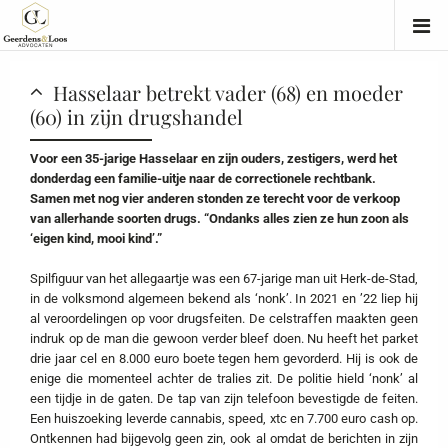
Hasselaar betrekt vader (68) en moeder
(60) in zijn drugshandel
Voor een 35-jarige Hasselaar en zijn ouders, zestigers, werd het
donderdag een familie-uitje naar de correctionele rechtbank.
Samen met nog vier anderen stonden ze terecht voor de verkoop
van allerhande soorten drugs. “Ondanks alles zien ze hun zoon als
‘eigen kind, mooi kind’.”
Spilfiguur van het allegaartje was een 67-jarige man uit Herk-de-Stad,
in de volksmond algemeen bekend als ‘nonk’. In 2021 en ’22 liep hij
al veroordelingen op voor drugsfeiten. De celstraffen maakten geen
indruk op de man die gewoon verder bleef doen. Nu heeft het parket
drie jaar cel en 8.000 euro boete tegen hem gevorderd. Hij is ook de
enige die momenteel achter de tralies zit. De politie hield ‘nonk’ al
een tijdje in de gaten. De tap van zijn telefoon bevestigde de feiten.
Een huiszoeking leverde cannabis, speed, xtc en 7.700 euro cash op.
Ontkennen had bijgevolg geen zin, ook al omdat de berichten in zijn