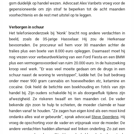
gsm duidelijk op handel wezen. Advocaat Alex Vanbets vroeg voor de
gepensioneerde om zijn straf te beperken tot de acht maanden
voorhechtenis en de rest met uitstel op te leggen.
Verborgen in schuur
Het telefonieonderzoek bij ‘Nonk’ bracht nog andere verdachten in
beeld, zoals de 35-jarige Hasselaar. Hij zou de Herkenaar
bevoorraden. De procureur wil hem voor 30 maanden achter de
tralies plus een boete van 8.000 euro opleggen. Daarnaast moet hij
nog vrezen voor verbeurdverklaring van een Ford Fiesta en een BMW
plus een vermogensvoordeel van ruim 20.000 euro. In de huiszoeking
kroop veel werk. “Er was veel moeite gedaan om de drugs in een
schuur naast de woning te verstoppen”, luidde het. De buit bedroeg
onder meer 900 gram cannabis en hoeveelheden xtc, ketamine en
cocaïne. Ook hield de betichte een boekhouding en foto’s van zijn
handel bij. Zijn ouders schakelde hij in als doorgeefluik tijdens zijn
afwezigheid. Ze riskeren twaalf en tien maanden cel. De vader
bekende zijn zoon te hulp te schieten, de moeder claimde er haar
handen vanaf te houden. “Ze zagen hun eigen kind als een mooi kind
ondanks alles wat er gebeurde”, sprak advocaat
Steve Geerdens
. Hij
vroeg de opschorting voor de vader en vrijspraak voor de moeder. De
andere verdachten hadden allemaal wel linken onderling. Zo zat een