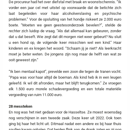
De procureur had het over diefstal met braak en woonstschennis. “Ik
vorder een jaar cel met uitstel op voorwaarde dat de betichte zich
laat begeleiden voor haar alcoholverslaving en psychische
problemen.” Voor de opsluiting van het hondje riskeert ze 2.000 euro
boete. “Moeten we geen geestesonderzoek bevelen?”, stelde de
rechter zich luidop de vraag. “Als dat allemaal kan gebeuren, zonder
dat u dat beseft. Wie zegt dat dit morgen niet weer gebeurt? Nu sluit
u een hond op, de volgende keer misschien wel een kind.” Haar
kinderen en ex kregen het woord. “Schaam jij je niet? Als leerkracht
moet je beter weten. De jongens zijn nog maar de helft van wat ze
ooit geweest zijn.”
“Ik ben mentaal kapot”, prevelde een zoon die tegen de tranen vocht.
“Papa was voor haar altijd de boeman. Als kind heb ik in een leugen
geleefd. Ik wil dit afronden, maar het blijft terugkomen.” Ze vroegen
elk 1.500 euro morele schadevergoeding en een totale materiële
vergoeding van ruim 11.000 euro.
28 messteken
En nog was het niet gedaan voor de Hasseltse. Ze moest woensdag
nog verschijnen in een tweede zaak. Deze keer uit 2022. Ook toen
ging bij haar het licht uit. Ditmaal nadat een andere ex bij haar thuis
spullen kwam ophalen. Dat beiden flink aan de drank zaten en zij nog