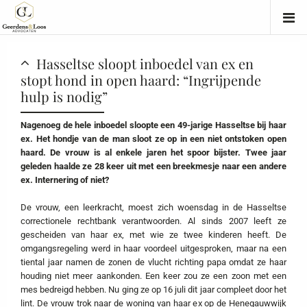
Hasseltse sloopt inboedel van ex en
stopt hond in open haard: “Ingrijpende
hulp is nodig”
Nagenoeg de hele inboedel sloopte een 49-jarige Hasseltse bij haar
ex. Het hondje van de man sloot ze op in een niet ontstoken open
haard. De vrouw is al enkele jaren het spoor bijster. Twee jaar
geleden haalde ze 28 keer uit met een breekmesje naar een andere
ex. Internering of niet?
De vrouw, een leerkracht, moest zich woensdag in de Hasseltse
correctionele rechtbank verantwoorden. Al sinds 2007 leeft ze
gescheiden van haar ex, met wie ze twee kinderen heeft. De
omgangsregeling werd in haar voordeel uitgesproken, maar na een
tiental jaar namen de zonen de vlucht richting papa omdat ze haar
houding niet meer aankonden. Een keer zou ze een zoon met een
mes bedreigd hebben. Nu ging ze op 16 juli dit jaar compleet door het
lint. De vrouw trok naar de woning van haar ex op de Henegauwwijk