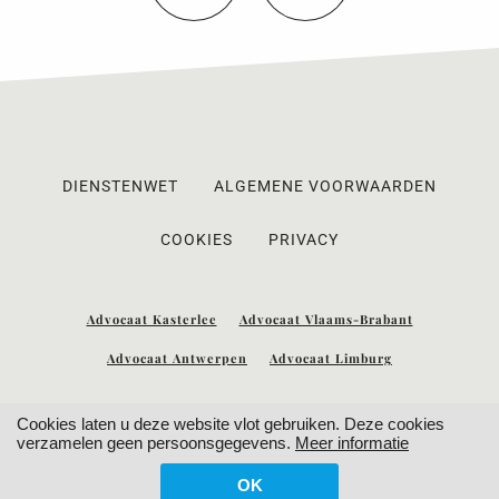
DIENSTENWET
ALGEMENE VOORWAARDEN
COOKIES
PRIVACY
Advocaat Kasterlee
Advocaat Vlaams-Brabant
Advocaat Antwerpen
Advocaat Limburg
Cookies laten u deze website vlot gebruiken. Deze cookies
verzamelen geen persoonsgegevens.
Meer informatie
OK
WITH
FROM ALWAYS AWAKE