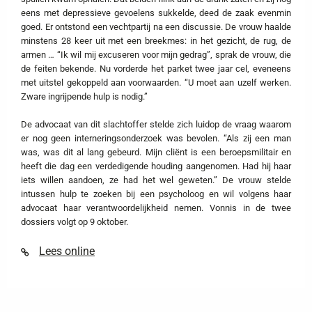
eens met depressieve gevoelens sukkelde, deed de zaak evenmin
goed. Er ontstond een vechtpartij na een discussie. De vrouw haalde
minstens 28 keer uit met een breekmes: in het gezicht, de rug, de
armen … “Ik wil mij excuseren voor mijn gedrag”, sprak de vrouw, die
de feiten bekende. Nu vorderde het parket twee jaar cel, eveneens
met uitstel gekoppeld aan voorwaarden. “U moet aan uzelf werken.
Zware ingrijpende hulp is nodig.”
De advocaat van dit slachtoffer stelde zich luidop de vraag waarom
er nog geen interneringsonderzoek was bevolen. “Als zij een man
was, was dit al lang gebeurd. Mijn cliënt is een beroepsmilitair en
heeft die dag een verdedigende houding aangenomen. Had hij haar
iets willen aandoen, ze had het wel geweten.” De vrouw stelde
intussen hulp te zoeken bij een psycholoog en wil volgens haar
advocaat haar verantwoordelijkheid nemen. Vonnis in de twee
dossiers volgt op 9 oktober.
Lees online