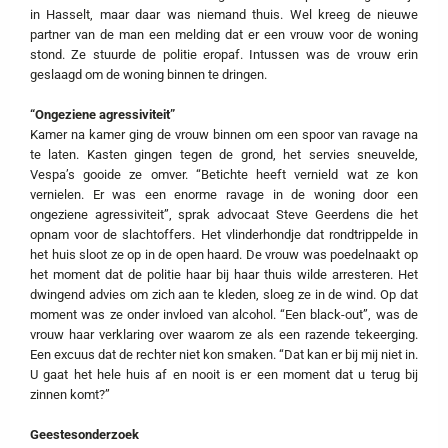
in Hasselt, maar daar was niemand thuis. Wel kreeg de nieuwe
partner van de man een melding dat er een vrouw voor de woning
stond. Ze stuurde de politie eropaf. Intussen was de vrouw erin
geslaagd om de woning binnen te dringen.
“Ongeziene agressiviteit”
Kamer na kamer ging de vrouw binnen om een spoor van ravage na
te laten. Kasten gingen tegen de grond, het servies sneuvelde,
Vespa’s gooide ze omver. “Betichte heeft vernield wat ze kon
vernielen. Er was een enorme ravage in de woning door een
ongeziene agressiviteit”, sprak advocaat Steve Geerdens die het
opnam voor de slachtoffers. Het vlinderhondje dat rondtrippelde in
het huis sloot ze op in de open haard. De vrouw was poedelnaakt op
het moment dat de politie haar bij haar thuis wilde arresteren. Het
dwingend advies om zich aan te kleden, sloeg ze in de wind. Op dat
moment was ze onder invloed van alcohol. “Een black-out”, was de
vrouw haar verklaring over waarom ze als een razende tekeerging.
Een excuus dat de rechter niet kon smaken. “Dat kan er bij mij niet in.
U gaat het hele huis af en nooit is er een moment dat u terug bij
zinnen komt?”
Geestesonderzoek