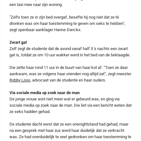
een taxi mee naar zijn woning.
"Zelfs toen ze in zijn bed overgaf, besefte hij nog niet dat ze té
dronken was om haar toestemming te geven om seks te hebben",
zegt openbaar aanklager Hanne Dierckx.
Zwart gat
Zelf zegt de studente dat de avond vanaf half 3 's nachts een zwart
gat is, totdat ze om 10 uur wakker werd in het bed van de beklaagde.
Die zette haar rond 11 uur in de buurt van haar kot af. “Toen ze daar
aankwam, was ze volgens haar vrienden nog altijd zat”, zegt meester
Robby Loos
, advocaat van de studente en haar ouders.
Via sociale media op zoek naar de man
De jonge vrouw wist niet meer wat er gebeurd was, en ging via
sociale media op zoek naar de man. Die liet via een bericht weten dat
ze seks hadden gehad.
De studente dacht eerst dat ze een onenightstand had gehad, maar
na een gesprek met haar zus werd haar duidelijk dat ze verkracht
was. Ze had overduidelijk te veel gedronken om haar toestemming te