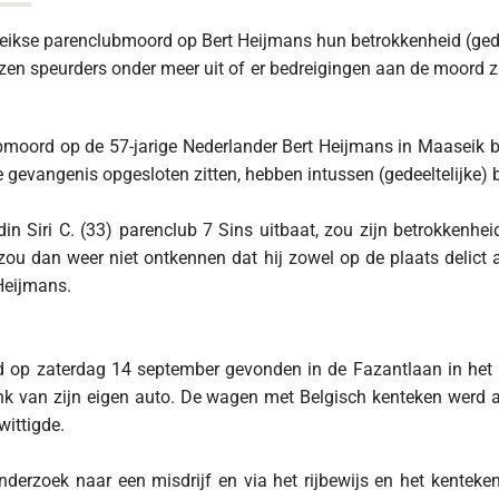
ikse parenclubmoord op Bert Heijmans hun betrokkenheid (gedeel
izen speurders onder meer uit of er bedreigingen aan de moord z
bmoord op de 57-jarige Nederlander Bert Heijmans in Maaseik bli
 gevangenis opgesloten zitten, hebben intussen (gedeeltelijke) 
ndin Siri C. (33) parenclub 7 Sins uitbaat, zou zijn betrokkenh
C., zou dan weer niet ontkennen dat hij zowel op de plaats deli
Heijmans.
rd op zaterdag 14 september gevonden in de Fazantlaan in het 
nk van zijn eigen auto. De wagen met Belgisch kenteken werd 
wittigde.
nderzoek naar een misdrijf en via het rijbewijs en het kenteken