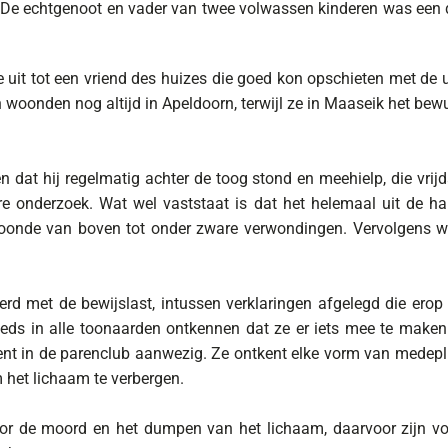
 De echtgenoot en vader van twee volwassen kinderen was een d
uit tot een vriend des huizes die goed kon opschieten met de ui
oonden nog altijd in Apeldoorn, terwijl ze in Maaseik het bew
dat hij regelmatig achter de toog stond en meehielp, die vrij
ere onderzoek. Wat wel vaststaat is dat het helemaal uit de 
rtoonde van boven tot onder zware verwondingen. Vervolgens we
eerd met de bewijslast, intussen verklaringen afgelegd die erop
eds in alle toonaarden ontkennen dat ze er iets mee te maken
 in de parenclub aanwezig. Ze ontkent elke vorm van medeplic
 het lichaam te verbergen.
voor de moord en het dumpen van het lichaam, daarvoor zijn v