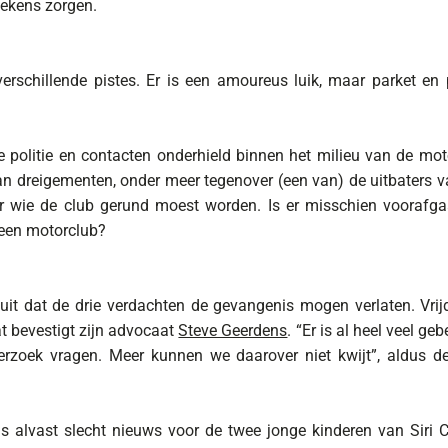
tekens zorgen.
erschillende pistes. Er is een amoureus luik, maar parket en 
 politie en contacten onderhield binnen het milieu van de mot
an dreigementen, onder meer tegenover (een van) de uitbaters v
r wie de club gerund moest worden. Is er misschien vooraf
 een motorclub?
r uit dat de drie verdachten de gevangenis mogen verlaten. Vr
at bevestigt zijn advocaat
Steve Geerdens
. “Er is al heel veel g
rzoek vragen. Meer kunnen we daarover niet kwijt”, aldus d
.
 alvast slecht nieuws voor de twee jonge kinderen van Siri 