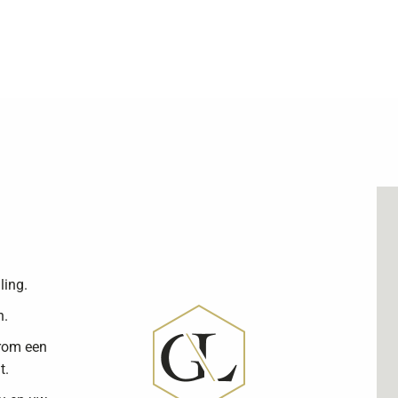
ling.
n.
arom een
t.