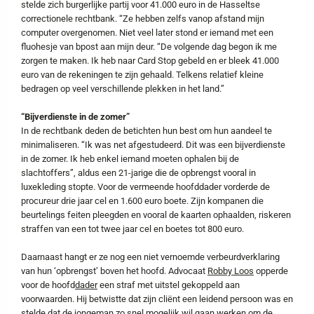
stelde zich burgerlijke partij voor 41.000 euro in de Hasseltse
correctionele rechtbank. “Ze hebben zelfs vanop afstand mijn
computer overgenomen. Niet veel later stond er iemand met een
fluohesje van bpost aan mijn deur. “De volgende dag begon ik me
zorgen te maken. Ik heb naar Card Stop gebeld en er bleek 41.000
euro van de rekeningen te zijn gehaald. Telkens relatief kleine
bedragen op veel verschillende plekken in het land.”
“Bijverdienste in de zomer”
In de rechtbank deden de betichten hun best om hun aandeel te
minimaliseren. “Ik was net afgestudeerd. Dit was een bijverdienste
in de zomer. Ik heb enkel iemand moeten ophalen bij de
slachtoffers”, aldus een 21-jarige die de opbrengst vooral in
luxekleding stopte. Voor de vermeende hoofddader vorderde de
procureur drie jaar cel en 1.600 euro boete. Zijn kompanen die
beurtelings feiten pleegden en vooral de kaarten ophaalden, riskeren
straffen van een tot twee jaar cel en boetes tot 800 euro.
Daarnaast hangt er ze nog een niet vernoemde verbeurdverklaring
van hun ‘opbrengst’ boven het hoofd. Advocaat
Robby Loos
opperde
voor de hoofd
dader
een straf met uitstel gekoppeld aan
voorwaarden. Hij betwistte dat zijn cliënt een leidend persoon was en
stelde dat de jongeman zo snel mogelijk wil gaan werken om de