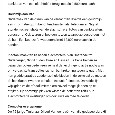
bankkaart van een slachtoffer terug, net als 2.500 euro cash.
Goudmijn aan info
Onderzoek van de gsm’s van de verdachten leverde een goudmijn
aan informatie op. In berichtendiensten als Telegram en Signal
stonden screenshots van de slachtoffers, foto’s van bankkaarten,
adressen … Ook waren er beelden te zien waarop ze poseerden met
de buit. Een keer zelfs wapperend met 12.000 euro cash in de
handen.
In totaal maakten ze negen slachtoffers. Van Oostende tot
Oudsbergen, Sint-Truiden, Bree en Hasselt. Telkens belden ze
bejaarden op en deden een verhaal dat er dringend actie nodig was
om verdachte transacties op hun bankrekening tegen te gaan. Met
hun gladde praatjes zouden ze hulp bieden in de vorm dat ze meteen
de bankkaart kwamen ophalen. Inclusief pincode. Onmiddellijk
wijzigden ze de afhaallimieten om zoveel mogelijk poen op te
strijken. Op sommige plekken wisten de betichten zelfs hun
slachtoffers te overtuigen om ook juwelen mee te geven.
Computer overgenomen
De 75-jarige Truienaar Gilbert Vanlee is één van die gedupeerden. Hij